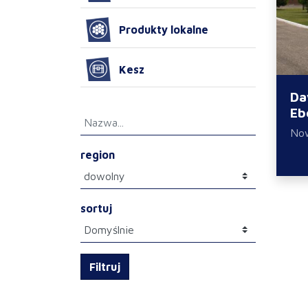
Produkty lokalne
Kesz
Da
Eb
No
region
sortuj
Filtruj