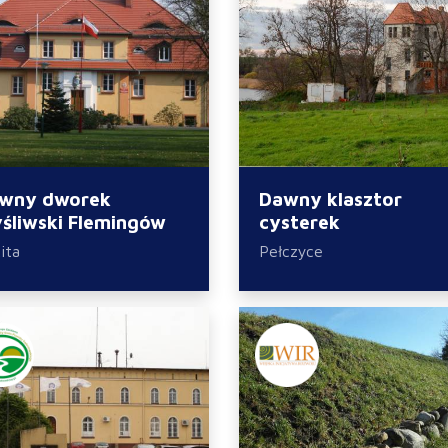
wny dworek
Dawny klasztor
śliwski Flemingów
cysterek
ita
Pełczyce