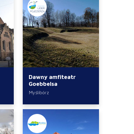
Dawny amfiteatr
Goebbelsa
Myślibórz