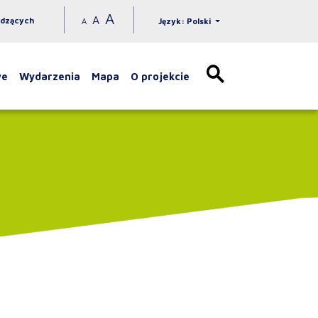
A
A
idzących
A
Język: Polski
we
Wydarzenia
Mapa
O projekcie