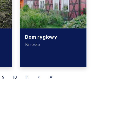
Dom ryglowy
Brzesko
9
10
11