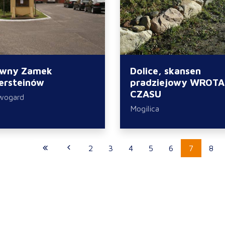
wny Zamek
Dolice, skansen
ersteinów
pradziejowy WROTA
CZASU
wogard
Mogilica
2
3
4
5
6
7
8