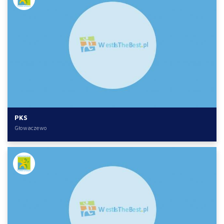
PKS
Głowaczewo