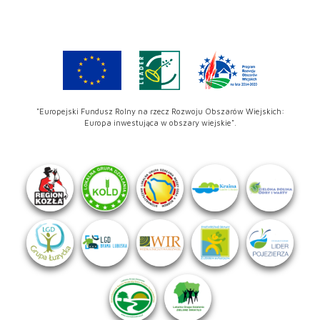
"Europejski Fundusz Rolny na rzecz Rozwoju Obszarów Wiejskich:
Europa inwestująca w obszary wiejskie".