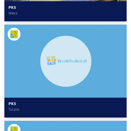
PKS
Wałcz
PKS
Tuczno