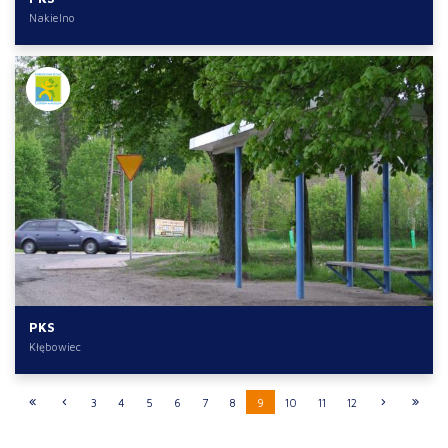
Nakielno
PKS
Kłębowiec
3
4
5
6
7
8
9
10
11
12