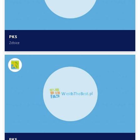
PKS
Zdbice
PKS